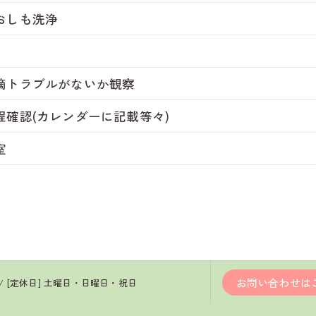
おしも洗浄
滴トラブルがないか観察
程確認(カレンダーに記載等々)
室
お問い合わせは
:30 / [定休日] 土曜日・日曜日・祝日