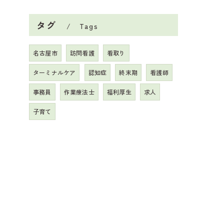
タグ
Tags
名古屋市
訪問看護
看取り
ターミナルケア
認知症
終末期
看護師
事務員
作業療法士
福利厚生
求人
子育て